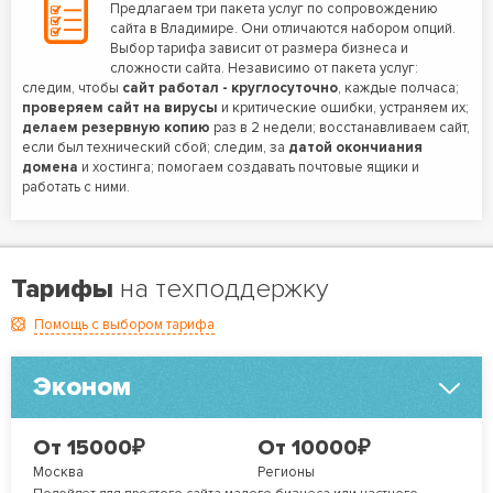
Предлагаем три пакета услуг по сопровождению
сайта в Владимире. Они отличаются набором опций.
Выбор тарифа зависит от размера бизнеса и
сложности сайта. Независимо от пакета услуг:
следим, чтобы
сайт работал - круглосуточно
, каждые полчаса;
проверяем сайт на вирусы
и критические ошибки, устраняем их;
делаем резервную копию
раз в 2 недели; восстанавливаем сайт,
если был технический сбой; следим, за
датой окончиания
домена
и хостинга; помогаем создавать почтовые ящики и
работать с ними.
Тарифы
на техподдержку
Помощь с выбором тарифа
Эконом
₽
₽
От 15000
От 10000
Москва
Регионы