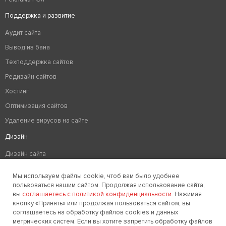
Поддержка и развитие
Аудит сайта
Вывод из бана
Техподдержка сайтов
Редизайн сайтов
Хостинг
Оптимизация сайтов
Удаление вирусов на сайте
Дизайн
Дизайн сайта
Разработка логотипа компании
Мы используем файлы cookie, чтоб вам было удобнее
Создание фирменного стиля
пользоваться нашим сайтом. Продолжая использование сайта,
вы
соглашаетесь с политикой конфиденциальности
. Нажимая
кнопку «Принять» или продолжая пользоваться сайтом, вы
соглашаетесь на обработку файлов cookies и данных
Заказать звонок
метрических систем. Если вы хотите запретить обработку файлов