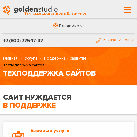
Togg
Техподдержка сайтов в Владимире
navi
Владимир
+7 (800) 775-17-37
Заказать звонок
Главная
Услуги
Поддержка и развитие
Техподдержка сайтов
ТЕХПОДДЕРЖКА САЙТОВ
САЙТ НУЖДАЕТСЯ
В ПОДДЕРЖКЕ
Базовые услуги